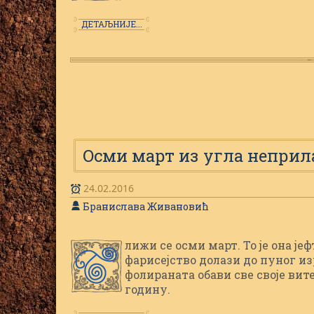
ДЕТАЉНИЈЕ...
Oсми март из угла неприл
24.02.2016
Бранислава Живановић
лижи се осми март. То је она ј
Б
фарисејство долази до пуног из
фолираната обави све своје ви
годину.