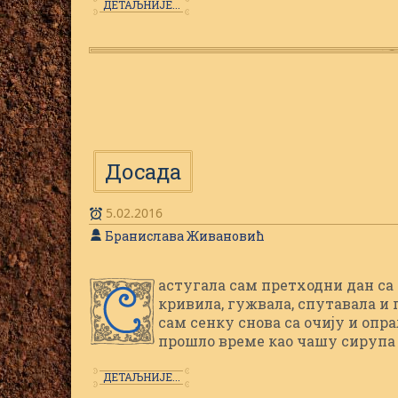
ДЕТАЉНИЈЕ...
Досада
5.02.2016
Бранислава Живановић
астугала сам претходни дан са се
С
кривила, гужвала, спутавала и 
сам сенку снова са очију и опр
прошло време као чашу сирупа
ДЕТАЉНИЈЕ...