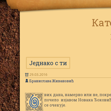
Кат
Једнако с ти
29.03.2016
Бранислава Живановић
вих дана, намерно или не, покре
О
почело изјавом Новака Ђоковића
се очекује.