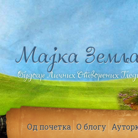
Мајка Земља
Будоар Личних Отворених Гле
Од почетка
О блогу
Аутор