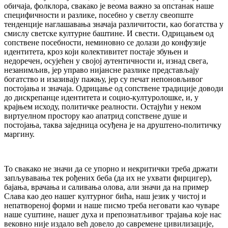
обичаја, фолклора, свакако је веома важно за опстанак наше
специфичности и разлике, посебно у светлу свеопште
тенденције наглашавања значаја различитости, као богатства у
смислу светске културне баштине. И свести. Одрицањем од
сопствене посебности, неминовно се долази до конфузије
идентитета, кроз који колективитет постаје збуњен и
недоречен, осујећен у својој аутентичности и, изнад свега,
незанимљив, јер управо нијансне разлике представљају
богатство и изазивају пажњу, јер су печат непоновљивог
постојања и значаја. Одрицање од сопствене традиције доводи
до дискрепанце идентитета и социо-културолошке, и, у
крајњем исходу, политичке реалности. Остајући у неком
виртуелном простору као апатрид сопствене душе и
постојања, таква заједница осуђена је на друштено-политичку
маргину.
То свакако не значи да се упорно и некритички треба држати
запљувавања тек рођених беба (да их не ухвати фирцигер),
бајања, врачања и саливања олова, али значи да на пример
Слава као део нашег културног бића, наш језик у чистој и
непатвореној форми и наше писмо треба неговати као чуваре
наше суштине, нашег духа и препознатљивог трајања које нас
вековно није издало већ довело до савремене цивилизације,