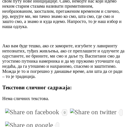
свом путу нове иницијације. Само, немојте нас који идемо
неким старим стазама називати примитивним,
необразованим, заосталим, прегаженим временом и слично,
јер, верујте ми, ми тачно знамо ко смо, шта смо, где смо и
зашто смо, а знамо и куда идемо. Напросто, то је наш избор и
наша одлука.
Ако вам буде тешко, ако се заморите, изгубите у лавиринту
непознатих, туђих живљења, ако се преплашите и одлучите да
одустанете, не брините, ми смо и даље ту. Васпитани смо да
угостимо путника намерника и да му пружимо уточиште од
недаћа, да га утешимо и нахранимо, спасемо и заштитимо.
Можда је то и погрешно у данашње време, али шта да се ради
– то је традиција.
Текстови сличног садржаја:
Нема сличних текстова.
0