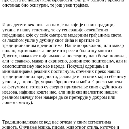
опстанак био осигуран, те још увек трајемо.
И двадесети век показао нам је на који је начин традиција
уткана у нашу генетику, те су генерације освешћених
појединаца које су себе сматрале модерним грађанима света,
са лакоћом ушле у дубину свог бића и вратиле се
традиционалним вредностима. Наше добровољно, или макар
вољно, жртвовање за шире интересе и бољитку многих
Других, нажалост није имало за последицу наш бољи положај,
али је свакако, макар и скривено, допринело поштовању, али и
самопоштовању нас као народа. Покушај одрицања и
минимизирања реалних постигнућа, стечених преко наших
традиционалних вредности, јалова је игра оних који себе нису
успели да пронађу, упркос бројности и моћи. Српско мирење
са фатумом и готово сујеверно прихватање свих судбинских
изазова, највише кошта нас, али није еквивалентно нашем
реалном значају (без намере да се претерује у добром или
лошем смислу).
Традиционализам се код нас огледа у свим сегментима
живота. Очување језика, писма, животног стила, културе и