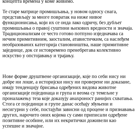
концепта времена у коме живимо.
Те старе матрице промишљања, у новом односу снага,
представљају за многе повратак на ниже нивое
функционисања, који их се онда лако одричу, без дубљег
промишљања о правој суштини њихових вредности и значаја.
Традиционализам се често готово потпуно изједначава са
нечим примитивним, заосталим, атавистичким, са наслеђем
необразованих категорија становништва, наше примитивне
заједнице, док се истовремено пренебрегава колективно
искуство у опстојавању и трајању.
Нове форме друштвене организације, које по себи нису ни
добре ни лоше, а историјски нису ни проверене ни доказане,
имају тенденцију брисања одређених видова животне
организације појединаца и група и веома су темељне у
проналажењу теза које доказују анахроност ранијих схватања.
Стога се појединци и групе данас осећају збуњени и
несигурни у себе, постајући зависни од процене и признавања
других, нарочито оних којима су сами приписали одређене
позитивне особине, или их некритички доживели као
успешне и значајне.