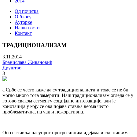
2014
Од почетка
О блогу
Ауторке
Наши гости
Контакт
ТРАДИЦИОНАЛИЗАM
3.11.2014
Бранислава Живановић
Друштво
З
а Србе се често каже да су традиционалисти и томе се не би
могло много тога замерити. Наш традиционализам огледа се у
готово сваком сегменту социјалне интеракције, али је
конотација у коју се ова појава ставља веома често
проблематична, па чак и пежоративна.
Он се ставља насупрот прогресивним идејама и схватањима