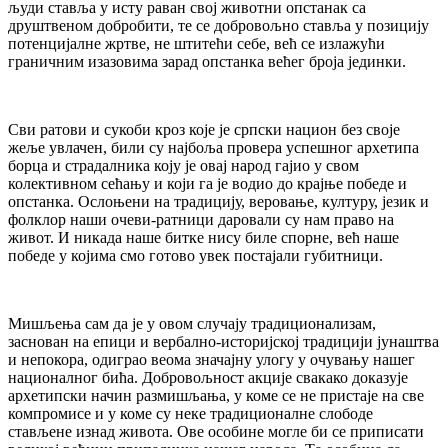
људи ставља у исту раван свој животни опстанак са
друштвеном добробити, те се добровољно ставља у позицију
потенцијалне жртве, не штитећи себе, већ се излажући
граничним изазовима зарад опстанка већег броја јединки.
Сви ратови и сукоби кроз које је српски национ без своје
жеље увлачен, били су најбоља провера успешног архетипа
борца и страдалника коју је овај народ гајио у свом
колективном сећању и који га је водио до крајње победе и
опстанка. Ослоњени на традицију, веровање, културу, језик и
фолклор наши очеви-ратници даровали су нам право на
живот. И никада наше битке нису биле спорне, већ наше
победе у којима смо готово увек постајали губитници.
Мишљења сам да је у овом случају традиционализам,
заснован на епици и вербално-историјској традицији јунаштва
и непокора, одиграо веома значајну улогу у очувању нашег
националног бића. Добровољност акције свакако доказује
архетипски начин размишљања, у коме се не пристаје на све
компромисе и у коме су неке традиционалне слободе
стављене изнад живота. Ове особине могле би се приписати