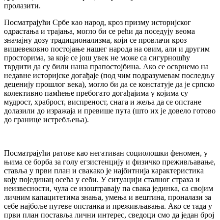
пролазити.
Посматрајући Србе као народ, кроз призму историјског
одрастања и трајања, могло би се рећи да поседују веома
значајну дозу традиционализма, који се провлачи кроз
вишевековно постојање нашег народа на овим, али и другим
просторима, за које се још увек не може са сигурношћу
тврдити да су били наша прапостојбина. Ако се осврнемо на
недавне историјске догађаје (под чим подразумевам последњу
деценију прошлог века), могло би да се констатује да је српско
колективно памћење пребогато догађајима у којима су
мудрост, храброст, виспреност, снага и жеља да се опстане
долазили до изражаја и превише пута (што их је довело готово
до границе истребљења).
Посматрајући ратове као негативан социолошки феномен, у
њима се борба за голу егзистенцију и физичко преживљавање,
ставља у први план и свакако је најбитнија карактеристика
коју појединац осећа у себи. У ситуацији сталног страха и
неизвесности, чула се изоштравају па свака јединка, са својим
личним капацитетима знања, умења и вештина, проналази за
себе најбоље путеве опстанка и преживљавања. Ако се тада у
први план поставља лични интерес, сведоци смо да један број