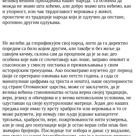
великој већини припадника нашег народа. Та особина да
можда не знамо шта хоћемо, али добро знамо шта нећемо, као
и упорност, или чак тврдоглавост веровања у живот,
проистиче из традиције народа који је одлучио да опстане,
противно другим одлукама.
Не желећи да глорификујем свој народ, нити да га директно
поредим са било којим другим, али такође и без жеље да
савијем кичму, склона сам да проценим да је за нас део
особина које нам се спочитавају као лоше, заправо лековит и
спасоносан у смислу опстанка и преживљавања у свим
историјским тренуцима. Ако посматрамо изузетно дуг период
(који се претерано означава као петсто година, а сада се
манипулише цифрама од триста и нешто), наше окупираности
од стране Отоманског царства, може се закључити, да је
велика већина становништва остала верна својој традицији,
вери, језику и обичајима и у веома неповољним условима, не
одуставши од своје културолошке матрице. Један део наших
предака није имао ту врсту храбрости или веровања и то се
може разумети, јер немају сви људи једнаке капацитете
трпљења, храбрости, вере, пожртвованости нити усмерења,
али је онај део популације који је остао веран себи ипак био
значајно бројнији. Последице тог избора и данас су видљиве,
пре свега на нашој (мало)бројности, али је у распону времена