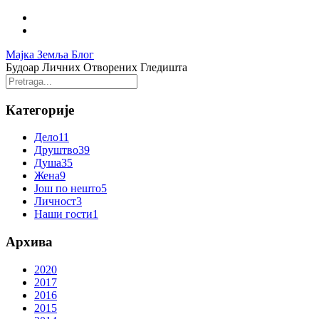
Мајка Земља Блог
Будоар Личних Отворених Гледишта
Категорије
Дело
11
Друштво
39
Душа
35
Жена
9
Још по нешто
5
Личност
3
Наши гости
1
Архива
2020
2017
2016
2015