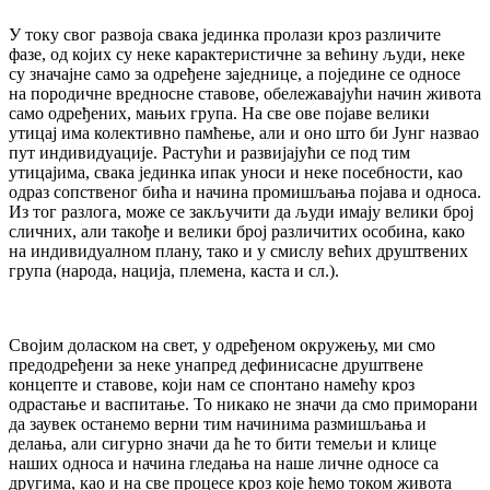
У току свог развоја свака јединка пролази кроз различите
фазе, од којих су неке карактеристичне за већину људи, неке
су значајне само за одређене заједнице, а поједине се односе
на породичне вредносне ставове, обележавајући начин живота
само одређених, мањих група. На све ове појаве велики
утицај има колективно памћење, али и оно што би Јунг назвао
пут индивидуације. Растући и развијајући се под тим
утицајима, свака јединка ипак уноси и неке посебности, као
одраз сопственог бића и начина промишљања појава и односа.
Из тог разлога, може се закључити да људи имају велики број
сличних, али такође и велики број различитих особина, како
на индивидуалном плану, тако и у смислу већих друштвених
група (народа, нација, племена, каста и сл.).
Својим доласком на свет, у одређеном окружењу, ми смо
предодређени за неке унапред дефинисасне друштвене
концепте и ставове, који нам се спонтано намећу кроз
одрастање и васпитање. То никако не значи да смо приморани
да заувек останемо верни тим начинима размишљања и
делања, али сигурно значи да ће то бити темељи и клице
наших односа и начина гледања на наше личне односе са
другима, као и на све процесе кроз које ћемо током живота