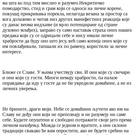
ма шта ко под тим мислио и разумео.Некритичко
помодарство, стид и срам који се односи на личне корене,
покушај прикривања порекла, нелагода везана за простор са
кога долазимо и читав низ других манифестних реакција које
су данас веома видљиве (и врло потенциране од стране
духовно млађих), заправо су само наставак страха оних наших
предака који су се одрицали себе и нису имали личне
храбрости да буду оно што јесу, већ само копија оних који су
им повлађивали, тапшали их по рамену, користили за личне
интересе.
Ближе се Славе. У њима учествују сви. И они који су свечари
и они који су гости. Многи немају храбрости, па налазе
оправдање да иду у госте да не би увредили домаћине, а не из
личних уверења.
Не брините, драги моји. Неће се домаћини љутити ако им на
Славу не дођу они који не препознају и не разумеју ни саме
себе. Будите опуштени и слободно потражите своје јато према
личном нахођењу. Можда се једном и вратите, а они склони
традицији свакако ће вам опростити, ако не будете срећни на