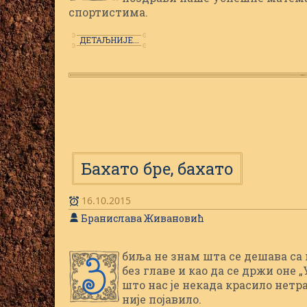
спортистима.
ДЕТАЉНИЈЕ...
Бахато бре, бахато
16.10.2015
Бранислава Живановић
биља не знам шта се дешава са 
З
без главе и као да се држи оне „
што нас је некада красило нетр
није појавило.