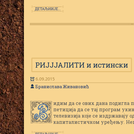
ДЕТАЉНИЈЕ...
РИЈЈЈАЛИТИ и истински
6.09.2015
Бранислава Живановић
идим да се ових дана подигла п
В
петиција да се тај програм ук
телевизија које се издржавају 
капиталистичком уређењу. Нешт
ДЕТАЉНИЈЕ...