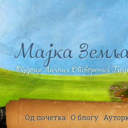
Мајка Земља
Будоар Личних Отворених Гле
Од почетка
О блогу
Аутор