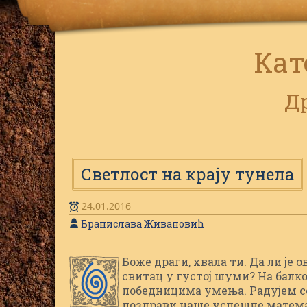
Кат
Д
Светлост на крају тунела
24.01.2016
Бранислава Живановић
Боже драги, хвала ти. Да ли је 
О
свитац у густој шуми? На балк
победницима умења. Радујем се 
поздрави наше успешне матема