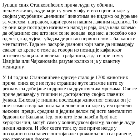
Јунаци свих Станковићевих прича људи су обични,
ненаметљиви, људи који су увек у офу и иза сцене и које у
својим ужурбаним „великим“ животима не видимо од јурњаве
за успехом, наградом, каријером и нашим лажним идолима. То
су они које поспрдно називамо народ и раја, онда када хоћемо
да објаснимо све што нам се не допада код нас, а посебно оно
од чега, кад чујем, убадам директан нервни слом – балкански
менталитет. Тада ме засврбе дланови који вапе да ишамарају
сваког ко крене о томе да говори из позиције кафанског
интелектуалца или великог грађанина, а да се при том у
Цвијића или Чајкановића разуме колико и ја у квантну
медицину.
У 14 година Станковићеве одисеје стало је 1700 животних
прича, оних које не пуне странице жуте штампе нити су
реклама за добијање подршке на друштвеним мрежама. Ове се
приче дешавају у тишини и достојанству својих главних
јунака. Њихова је тишина последица животног става,а он је
опет само ствар васпитања и човечности које су им пренели
њихови преци, средина и једним делом тај исти менталитет
брдовитог Балкана. Јер, оно што је за навећи број нас
херојски чин, могућ само у холивудском филму, за ове је људе
начин живота. И због свега тога су ове приче негде у
позадини и иза завесе опстојавале проживљене а сакривене,
као драгоцени бисери.