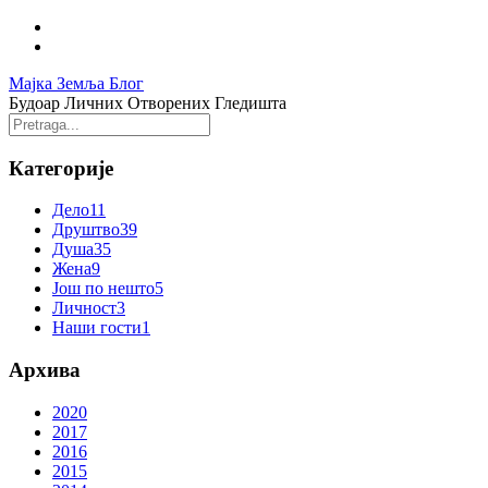
Мајка Земља Блог
Будоар Личних Отворених Гледишта
Категорије
Дело
11
Друштво
39
Душа
35
Жена
9
Још по нешто
5
Личност
3
Наши гости
1
Архива
2020
2017
2016
2015