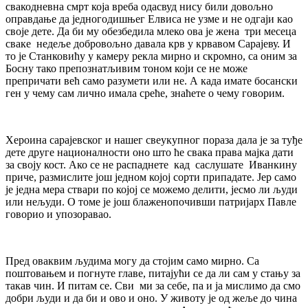
свакодневна смрт која вреба одасвуд нису били довољно
оправдање да једногодишњег Елвиса не узме и не одгаји као
своје дете. Да би му обезбедила млеко ова је жена три месеца
сваке недеље добровољно давала крв у крвавом Сарајеву. И
то је Станковићу у камеру рекла мирно и скромно, са оним за
Босну тако препознатљивим тоном који се не може
препричати већ само разумети или не. А када имате босански
ген у чему сам лично имала среће, знаћете о чему говорим.
Хероина сарајевског и нашег свеукупног пораза дала је за туђе
дете друге националности оно што ће свака права мајка дати
за своју кост. Ако се не распаднете кад саслушате Иванкину
приче, размислите још једном којој сорти припадате. Јер само
је једна мера ствари по којој се можемо делити, јесмо ли људи
или нељуди. О томе је још блаженопочивши патријарх Павле
говорио и упозоравао.
Пред оваквим људима могу да стојим само мирно. Са
поштовањем и погнуте главе, питајући се да ли сам у стању за
такав чин. И питам се. Сви ми за себе, па и ја мислимо да смо
добри људи и да би и ово и оно. У животу је од жеље до чина