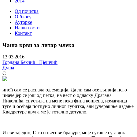
2014
Од почетка
О блогу
Ауторке
Наши гости
Контакт
Чаша крви за литар млека
13.03.2016
Гордана Бекчић - Пјешчић
Душа
С
иноћ сам се распала од емоција. Да ли сам осетљивија него
иначе јер се још од петка, на вест о одласку Драгана
Николића, спустила на мене нека фина копрена, измаглица
туге и осећаја потпуно личног губитка, али јучерашње издање
Квадратуре круга ме је тотално дотукло.
И све заједно, Гага и његове бравуре, моје гутање суза док