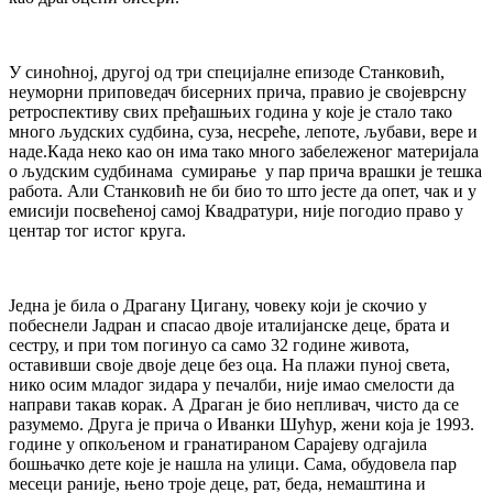
У синоћној, другој од три специјалне епизоде Станковић,
неуморни приповедач бисерних прича, правио је својеврсну
ретроспективу свих пређашњих година у које је стало тако
много људских судбина, суза, несреће, лепоте, љубави, вере и
наде.Када неко као он има тако много забележеног материјала
о људским судбинама сумирање у пар прича врашки је тешка
работа. Али Станковић не би био то што јесте да опет, чак и у
емисији посвећеној самој Квадратури, није погодио право у
центар тог истог круга.
Једна је била о Драгану Цигану, човеку који је скочио у
побеснели Јадран и спасао двоје италијанске деце, брата и
сестру, и при том погинуо са само 32 године живота,
оставивши своје двоје деце без оца. На плажи пуној света,
нико осим младог зидара у печалби, није имао смелости да
направи такав корак. А Драган је био непливач, чисто да се
разумемо. Друга је прича о Иванки Шућур, жени која је 1993.
године у опкољеном и гранатираном Сарајеву одгајила
бошњачко дете које је нашла на улици. Сама, обудовела пар
месеци раније, њено троје деце, рат, беда, немаштина и