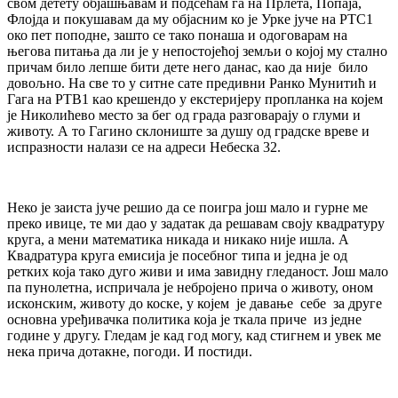
свом детету објашњавам и подсећам га на Прлета, Попаја,
Флојда и покушавам да му објасним ко је Урке јуче на РТС1
око пет поподне, зашто се тако понаша и одоговарам на
његова питања да ли је у непостојећој земљи о којој му стално
причам било лепше бити дете него данас, као да није било
довољно. На све то у ситне сате предивни Ранко Мунитић и
Гага на РТВ1 као крешендо у екстеријеру пропланка на којем
је Николићево место за бег од града разговарају о глуми и
животу. А то Гагино склониште за душу од градске вреве и
испразности налази се на адреси Небеска 32.
Неко је заиста јуче решио да се поигра још мало и гурне ме
преко ивице, те ми дао у задатак да решавам своју квадратуру
круга, а мени математика никада и никако није ишла. А
Квадратура круга емисија је посебног типа и једна је од
ретких која тако дуго живи и има завидну гледаност. Још мало
па пунолетна, испричала је небројено прича о животу, оном
исконским, животу до коске, у којем је давање себе за друге
основна уређивачка политика која је ткала приче из једне
године у другу. Гледам је кад год могу, кад стигнем и увек ме
нека прича дотакне, погоди. И постиди.