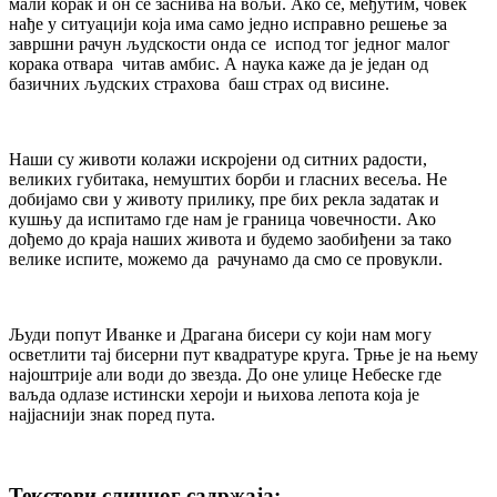
мали корак и он се заснива на вољи. Ако се, међутим, човек
нађе у ситуацији која има само једно исправно решење за
завршни рачун људскости онда се испод тог једног малог
корака отвара читав амбис. А наука каже да је један од
базичних људских страхова баш страх од висине.
Наши су животи колажи искројени од ситних радости,
великих губитака, немуштих борби и гласних весеља. Не
добијамо сви у животу прилику, пре бих рекла задатак и
кушњу да испитамо где нам је граница човечности. Ако
дођемо до краја наших живота и будемо заобиђени за тако
велике испите, можемо да рачунамо да смо се провукли.
Људи попут Иванке и Драгана бисери су који нам могу
осветлити тај бисерни пут квадратуре круга. Трње је на њему
најоштрије али води до звезда. До оне улице Небеске где
ваљда одлазе истински хероји и њихова лепота која је
најјаснији знак поред пута.
Текстови сличног садржаја: