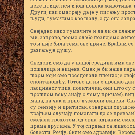
неке птице, пси и још понека животиња,
Други, пак сматрају да је у питању прос
људи, тумачимо као шалу, а да она запр
Свеједно како тумачите и да ли се слаже
ми, заправо, веома слабо познајемо живо
то и није била тема ове приче. Враћам с
разгаљује душу.
Сведоци смо да у нашој средини има све
пошалица и вицева. Смех је би наша карак
шарм који смо поседовали пленио је св
спонтаношћу. Готово да није прошао дан
ласцивног типа, политички, они што су с
прошлом веку знају о чему причам), ви
мана, па чак и црно-хуморни вицеви. С
су тензију и притисак, стварали опуштен
крајњем случају помагали да се превази
смејали грохотом, од срца, здравим смехо
према другима. У тој спрдњи са животом
болести. Речју, били смо здравији. Вер