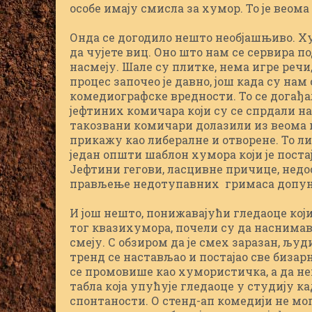
особе имају смисла за хумор. То је веом
Онда се догодило нешто необјашњиво. Ху
да чујете виц. Оно што нам се сервира п
насмеју. Шале су плитке, нема игре речи,
процес започео је давно, још када су на
комедиографске вредности. То се догађа
јефтиних комичара који су се спрдали на р
такозвани комичари долазили из веома п
прикажу као либералне и отворене. То л
један општи шаблон хумора који је поста
Јефтини гегови, ласцивне причице, недо
прављење недотупавних гримаса допуња
И још нешто, понижавајући гледаоце ко
тог квазихумора, почели су да наснимава
смеју. С обзиром да је смех заразан, љу
тренд се настављао и постајао све бизар
се промовише као хумористичка, а да не
табла која упућује гледаоце у студију ка
спонтаности. О стенд-ап комедији не мо