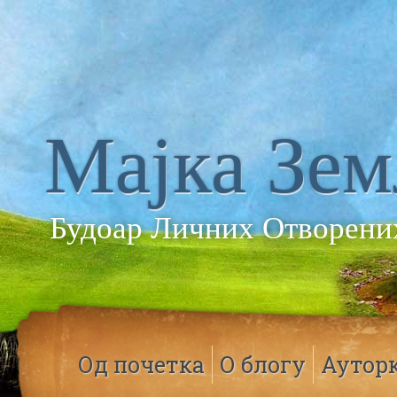
Мајка Зем
Будоар Личних Отворени
Од почетка
О блогу
Аутор