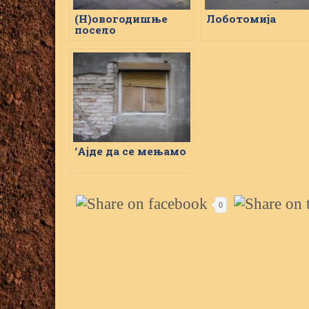
(Н)овогодишње
Лоботомија
посело
‘Ајде да се мењамо
0