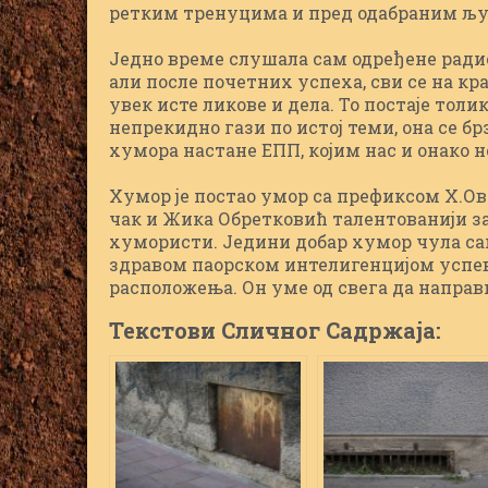
ретким тренуцима и пред одабраним љ
Једно време слушала сам одређене радио
али после почетних успеха, сви се на к
увек исте ликове и дела. То постаје тол
непрекидно гази по истој теми, она се бр
хумора настане ЕПП, којим нас и онако 
Хумор је постао умор са префиксом Х.Ово 
чак и Жика Обретковић талентованији за
хумористи. Једини добар хумор чула сам
здравом паорском интелигенцијом успев
расположења. Он уме од свега да направи 
Текстови Сличног Садржаја: