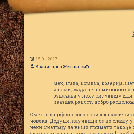
15.01.2017
Бранислава Живановић
мех, шала, комика, козерија, шег
С
изрази, мада не неминовно син
означавају неку ситуацију или 
изазива радост, добро располож
Смех је социјална категорија карактерис
човека. Додуше, научници се не слажу у
неки сматрају да виши примати такође 
елементе шале и смицалица у међусобни