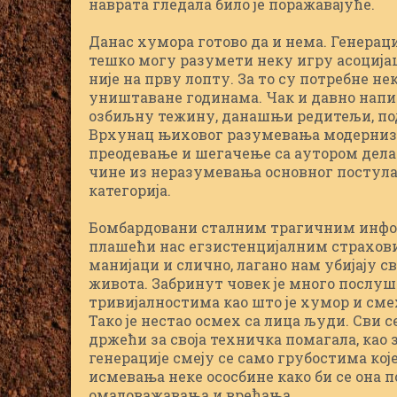
наврата гледала било је поражавајуће.
Данас хумора готово да и нема. Генерац
тешко могу разумети неку игру асоцијац
није на прву лопту. За то су потребне не
уништаване годинама. Чак и давно напис
озбиљну тежину, данашњи редитељи, под
Врхунац њиховог разумевања модернизац
преодевање и шегачење са аутором дела.
чине из неразумевања основног постулат
категорија.
Бомбардовани сталним трагичним информ
плашећи нас егзистенцијалним страховим
манијаци и слично, лагано нам убијају 
живота. Забринут човек је много послушн
тривијалностима као што је хумор и смех
Тако је нестао осмех са лица људи. Сви 
држећи за своја техничка помагала, ка
генерације смеју се само грубостима кој
исмевања неке ососбине како би се она 
омаловажавања и вређања.