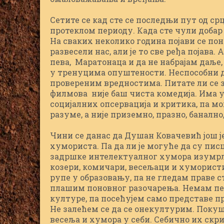
Сетите се кад сте се последњи пут од срц
протеклом периоду. Када сте чули добар
На сваких неколико година појави се по
развесели нас, али је то све ређа појава.
пева, Маратонаца и да не набрајам даље
у тренуцима опуштености. Неспособни 
провереним вредностима. Питате ли се з
филмова није баш чиста комедија. Има
социјалних опсервација и критика, па мож
разуме, а није приземно, празно, банално
Чини се данас да Душан Ковачевић још ј
хумориста. Па да ли је могуће да су пис
задршке интелектуалног хумора изумрли 
козери, комичари, весељаци и хуморист
рупе у образовању, па не гледам праве ст
плашим поновног разочарења. Немам пет
културе, па посећујем само представе п
Не залећем се да се онекултурим. Поку
весеља и хумора у себи. Себично их скр