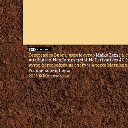
Текстови са Блога
, чији је аутор
Majka Zemlja
,
Attribution-NonCommercial-NoDerivatives 4.0 I
Аутор фотографија на блогу је Алекса Матијев
Услови коришћења
2026 © Мајказемља