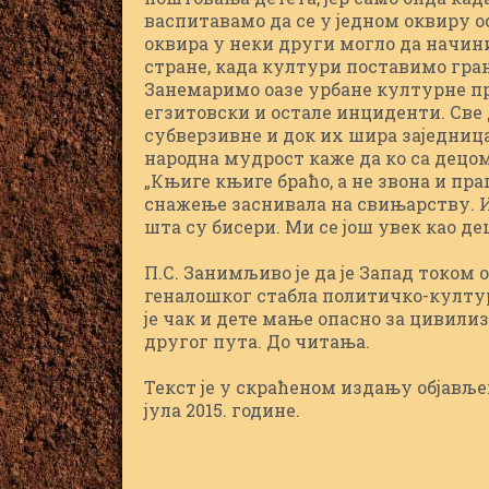
васпитавамо да се у једном оквиру о
оквира у неки други могло да начини
стране, када култури поставимо грани
Занемаримо оазе урбане културне пр
егзитовски и остале инциденти. Све 
субверзивне и док их шира заједница
народна мудрост каже да ко са децом
„Књиге књиге браћо, а не звона и прап
снажење заснивала на свињарству. И
шта су бисери. Ми се још увек као д
П.С. Занимљиво је да је Запад током
геналошког стабла политичко-култу
је чак и дете мање опасно за цивили
другог пута. До читања.
Текст је у скраћеном издању објављен
јула 2015. године.