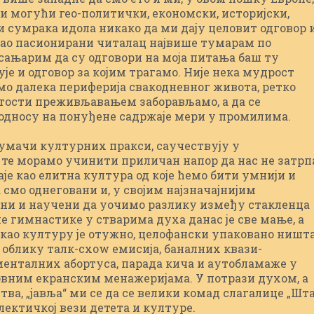
сви могући гео-политички, економски, историјски,
и сумрака идола никако да ми дају целовит одговор 
 Као пасионирани читалац највише тумарам по
 сањарим да су одговори на моја питања баш ту
ује и одговор за којим трагамо. Није нека мудрост
мо далека периферија свакодневног живота, ретко
етости преживљавањем заборављамо, а да се
дносу на понуђене садржаје мери у промилима.
тумачи културних пракси, саучествују у
, те морамо учинити приличан напор да нас не затрп
аје као елитна култура од које ћемо бити умнији и
а смо однеговани и, у својим најзначајнијим
ени и научени да уочимо разлику између стакленца
не гимнастике у стварима духа данас је све мање, а
 као културу је отужно, целофански упаковано ништ
у облику талк-схоw емисија, баналних квази-
менталних абортуса, парада кича и аутобламаже у
овним екранским менажеријама. У потрази духом, а
тва, „јавља“ ми се да се велики комад слагалице „Шт
алектичкој вези детета и културе.