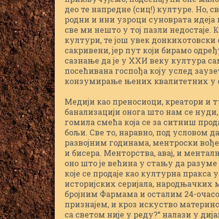
део те напредне (сиц!) културе. Но, 
родни и ини узроци суноврата идеја 
све ми нешто у тој пазли недостаје.
култури, те још увек донкихотовски
сакривени, јер пут који бирамо одређ
сазнање да је у XXИ веку култура са
посећивана госпођа коју услед зауз
конзумирање њених квалитетних у о
Медији као преносиоци, креатори и 
банализацији онога што нам се нуди
гомила смећа која се за ситниш прод
бољи. Све то, наравно, под условом д
развојним годинама, ментроски вођ
и бисера. Менторства, авај, и ментал
оно што је већина у стању да разуме
које се продаје као културна пракса 
историјских серијала, народњачких 
бројним Фармама и осталим 24-очас
признајем, и кроз искуство материнс
са светом није у реду?“ налази у диј