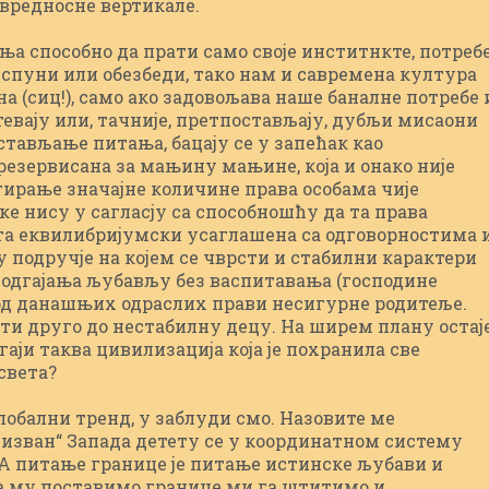
 вредносне вертикале.
ања способно да прати само своје инститнкте, потреб
испуни или обезбеди, тако нам и савремена култура
а (сиц!), само ако задовољава наше баналне потребе 
евају или, тачније, претпостављају, дубљи мисаони
тављање питања, бацају се у запећак као
резервисана за мањину мањине, која и онако није
ирање значајне количине права особама чије
е нису у сагласју са способношћу да та права
та еквилибријумски усаглашена са одговорностима 
у подручје на којем се чврсти и стабилни карактери
 одгајања љубављу без васпитавања (господине
 од данашњих одраслих прави несигурне родитеље.
ти друго до нестабилну децу. На ширем плану остај
аји таква цивилизација која је похранила све
света?
лобални тренд, у заблуди смо. Назовите ме
изван“ Запада детету се у координатном систему
 А питање границе је питање истинске љубави и
да му поставимо границе ми га штитимо и