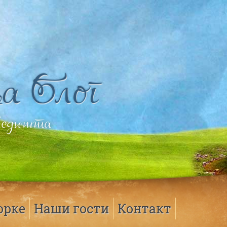
а Блог
Гледишта
орке
Наши гости
Контакт