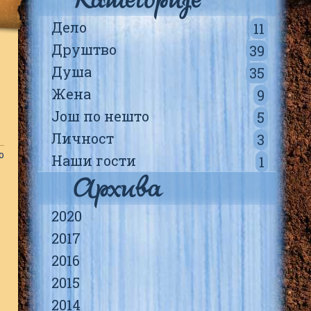
Дело
11
Друштво
39
Душа
35
Жена
9
Још по нешто
5
Личност
3
о
Наши гости
1
Архива
2020
2017
2016
2015
2014