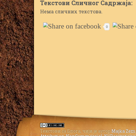
Текстови Сличног Садржаја:
Нема сличних текстова.
0
Текстови са Блога
, чији је аутор
Majka Zem