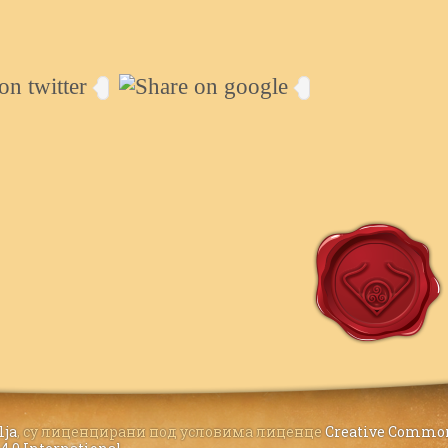
lja
, су лиценцирани под условима лиценце
Creative Commo