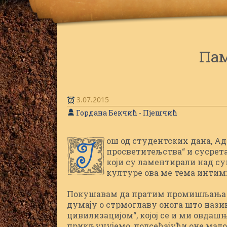
Пам
3.07.2015
Гордана Бекчић - Пјешчић
ош од студентских дана, Ад
Ј
просветитељства“ и сусрет
који су ламентирали над с
културе ова ме тема интим
Покушавам да пратим промишљања у
думају о стрмоглаву онога што нази
цивилизацијом“, којој се и ми овдаш
прикључујемо, подсећајући оне мало 