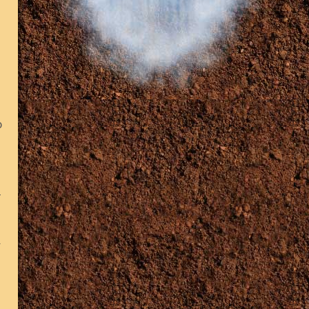
о
у
а