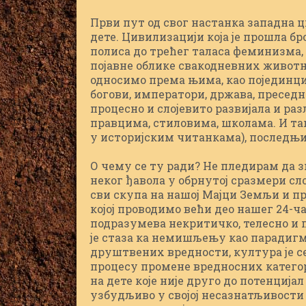
Први пут од свог настанка западна ц
дете. Цивилизацији која је прошла бро
полиса до трећег таласа феминизма, 
појавне облике свакодневних животни
односимо према њима, као појединци-
богови, императори, држава, преседни
процесно и слојевито развијала и ра
правцима, стиловима, школама. И так
у историјским читанкама), последњ
О чему се ту ради? Не пледирам да з
неког ђавола у обрнутој сразмери с
сви скупа на нашој Мајци Земљи и п
којој проводимо већи део нашег 24-
подразумева некритичко, телесно и 
је стаза ка немишљењу као парадигм
друштвених вредности, култура је се
процесу промене вредносних катего
на дете које није друго до потенција
узбудљиво у својој несазнатљивости 