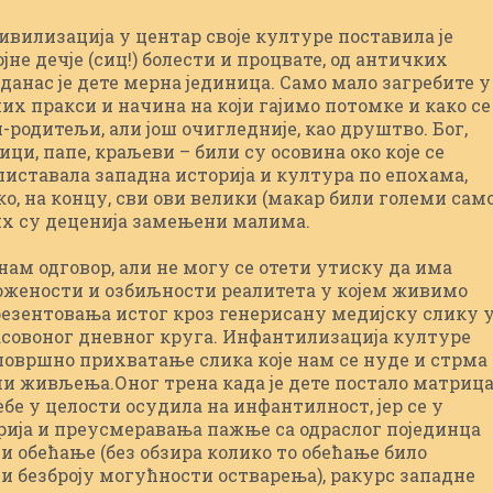
ивилизација у центар своје културе поставила је
јне дечје (сиц!) болести и процвате, од античких
данас је дете мерна јединица. Само мало загребите у
х пракси и начина на који гајимо потомке и како се
родитељи, али још очигледније, као друштво. Бог,
ци, папе, краљеви – били су осовина око које се
злиставала западна историја и култура по епохама,
о, на концу, сви ови велики (макар били големи сам
их су деценија замењени малима.
нам одговор, али не могу се отети утиску да има
ложености и озбиљности реалитета у којем живимо
резентовања истог кроз генерисану медијску слику 
часовоног дневног круга. Инфантилизација културе
површно прихватање слика које нам се нуде и стрма
и живљења.Оног трена када је дете постало матриц
бе у целости осудила на инфантилност, јер се у
рија и преусмеравања пажње са одраслог појединца
л и обећање (без обзира колико то обећање било
и безброју могућности остварења), ракурс западне