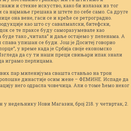
снажи и стекне искуство, како би излазак из тог
 са најмање грешака и штете по себе само. Са друге
це она вене, гаси се и креће се ретроградно.
одукције као што су савалмалски, битефски,
док се те праксе буду саморазумевале као
 буде тако „читала“ и даље остајемо у пеленама. А
 спава упишан се буди. Још је Доситеј говорио
орце“, у време када је Србија своје економско
згледа да су ти наши преци свињари ипак знали
еца играмо перлицама.
 ових пар миленијума свашта стављао на трон
ролошке династије осим жене – ФЕМИНЕ. Испаде да
зацију него одрасла човечица. Али о томе ћемо неког
 у недељнику Нови Магазин, број 218. у четвртак, 2.