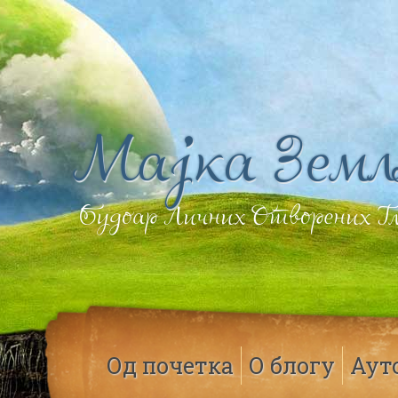
Мајка Земљ
Будоар Личних Отворених 
Од почетка
О блогу
Аут