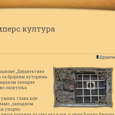
перс култура
Друштв
орнове „Дијалектике
а са бројним ауторима
умраком западне
но заокупља.
мних глава које
вамо „западном
њи упорно
више западне да смо ето и ми, у овом ћошку Европе,