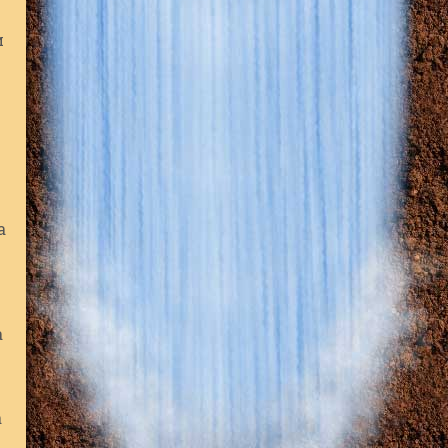
и
а
а
а