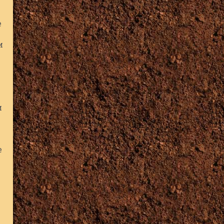
е
и
и
е