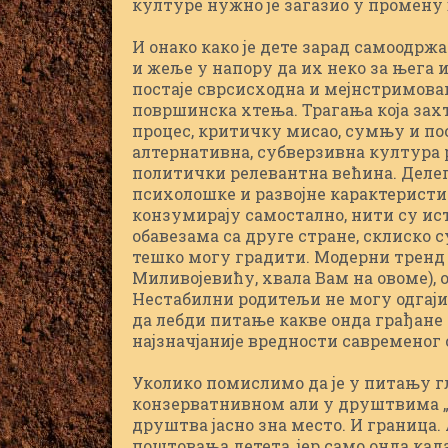
културе нужно је загазио у промену
И онако како је дете зарад самоодрж
и жеље у напору да их неко за њега 
постаје сврсисходна и мејнстримован
површинска хтења. Трагања која захт
процес, критичку мисао, сумњу и пос
алтернативна, субверзивна култура 
политички релевантна већина. Делег
психолошке и развојне карактеристик
конзумирају самостално, нити су ис
обавезама са друге стране, склиско с
тешко могу градити. Модерни тренд
Миливојевићу, хвала Вам на овоме),
Нестабилни родитељи не могу одгаји
да лебди питање какве онда грађане г
најзначјаније вредности савременог 
Уколико помислимо да је у питању г
конзерватнивном али у друштвима „
друштва јасно зна место. И граница.
поштовања детета, јер само онда ка