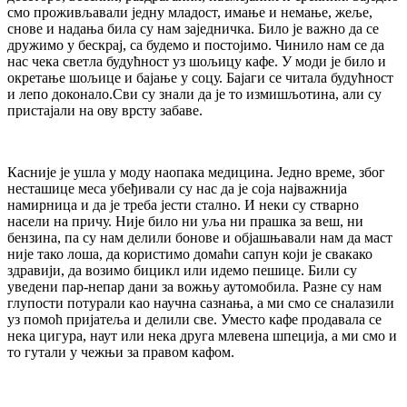
смо проживљавали једну младост, имање и немање, жеље,
снове и надања била су нам заједничка. Било је важно да се
дружимо у бескрај, са будемо и постојимо. Чинило нам се да
нас чека светла будућност уз шољицу кафе. У моди је било и
окретање шољице и бајање у соцу. Бајаги се читала будућност
и лепо доконало.Сви су знали да је то измишљотина, али су
пристајали на ову врсту забаве.
Касније је ушла у моду наопака медицина. Једно време, због
несташице меса убеђивали су нас да је соја најважнија
намирница и да је треба јести стално. И неки су стварно
насели на причу. Није било ни уља ни прашка за веш, ни
бензина, па су нам делили бонове и објашњавали нам да маст
није тако лоша, да користимо домаћи сапун који је свакако
здравији, да возимо бицикл или идемо пешице. Били су
уведени пар-непар дани за вожњу аутомобила. Разне су нам
глупости потурали као научна сазнања, а ми смо се сналазили
уз помоћ пријатеља и делили све. Уместо кафе продавала се
нека цигура, наут или нека друга млевена шпеција, а ми смо и
то гутали у чежњи за правом кафом.