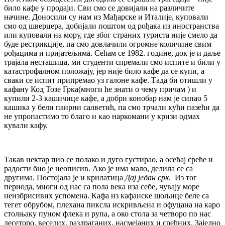
било кафе у продаји. Сви смо се довијали на различите
начине. Доносили су нам из Мађарске и Италије, куповали
смо од шверцера, добијали поштом од рођака из иностранства
или куповали на мору, где због страних туриста није смело да
буде рестрикције, па смо довлачили огромне количине свим
рођацима и пријатељима. Сећам се 1982. године, док је и даље
трајала несташица, ми студенти спремали смо испите и били у
катастрофалном положају, јер није било кафе да се купи, а
сваки се испит припремао уз галоне кафе. Тада би отишли у
кафану Код Тозе Грка(многи ће знати о чему причам ) и
купили 2-3 кашичице кафе, а добри конобар нам је сипао 5
кашика у бели паирни салветић, па смо трчали кући пазећи да
не упропастимо то благо и као наркомани у кризи одмах
кували кафу.
Такав нектар пио се полако и дуго густирао, а осећај среће и
радости био је неописив. Ако је има мало, делила се са
другима. Постојала је и крилатица
Дај један срк
. Из тог
периода, многи од нас са пола века иза себе, чувају море
неизбрисивих успомена. Кафа из кафанске шољице беле са
тегет обрубом, плехана пиксла искривљена и офуцана на каро
столњаку пуном флека и рупа, а око стола за четворо по нас
десеторо, веселих, раздраганих, насмејаних и срећних. Заједно