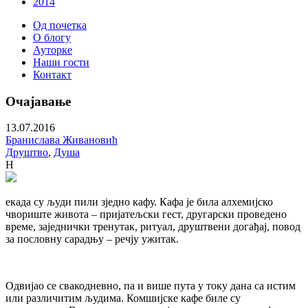
2014
Од почетка
О блогу
Ауторке
Наши гости
Контакт
Очајавање
13.07.2016
Бранислава Живановић
Друштво
,
Душа
Н
екада су људи пили зједно кафу. Кафа је била алхемијско
чвориште живота – пријатељски гест, другарски проведено
време, заједнички тренутак, ритуал, друштвени догађај, повод
за пословну сарадњу – речју ужитак.
Одвијао се свакодневно, па и више пута у току дана са истим
или различитим људима. Комшијске кафе биле су