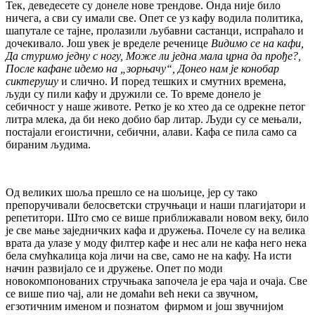
Тек, деведесете су донеле нове трендове. Онда није било
ничега, а сви су имали све. Опет се уз кафу водила политика,
шапутале се тајне, пролазили љубавни састанци, испраћало и
дочекивало. Још увек је вределе реченице
Видимо се на кафи,
Да стуримо једну с ногу, Може ли једна мала црна да прође?,
После кафане идемо на „зорњачу“, Донео нам је конобар
сиктерушу
и слично. И поред тешких и смутних времена,
људи су пили кафу и дружили се. То време донело је
себичност у наше животе. Ретко је ко хтео да се одрекне петог
литра млека, да би неко добио бар литар. Људи су се мењали,
постајали егоистични, себични, алави. Кафа се пила само са
бираним људима.
Од великих шоља прешло се на шољице, јер су тако
препоручивали белосветски стручњаци и наши плагијатори и
репетитори. Што смо се више приближавали новом веку, било
је све мање заједничких кафа и дружења. Почеле су на велика
врата да улазе у моду филтер кафе и нес али не кафа него нека
бела смућкалица која личи на све, само не на кафу. На исти
начин развијало се и дружење. Опет по моди
новокомпонованих стручњака започела је ера чаја и очаја. Све
се више пио чај, али не домаћи већ неки са звучном,
егзотичним именом и познатом фирмом и још звучнијом