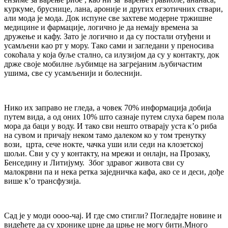
куркуме, бруснице, лана, ароније и других егзотичних ствари,
али мода је мода. Док испуне све захтеве модерне тржишне
медицине и фармације, логично је да немају времена за
дружење и кафу. Зато је логично и да су постали отуђени и
усамљени као рт у мору. Тако сами и загледани у преносива
сокоћала у која буље стално, са илузијом да су у контакту, док
држе своје мобилне љубимце на загрејаним љубичастим
ушима, све су усамљенији и болеснији.
Нико их заправо не гледа, а човек 70% информација добија
путем вида, а од оних 10% што сазнаје путем слуха барем пола
мора да баци у воду. И тако сви нешто отварају уста к’о риба
на сувом и причају неком тамо далеком ко у том тренутку
вози, црта, сече нокте, чачка уши или седи на клозетској
шољи. Сви у су у контакту, на мрежи и онлајн, на Прозаку,
Бенседину и Литијуму. Због здравог живота сви су
малокрвни па и нека ретка заједничка кафа, ако се и деси, дође
више к’о трансфузија.
Сад је у моди оооо-чај. И где смо стигли? Погледајте новине и
видећете да су хронике црне да црње не могу бити.Много