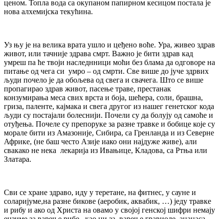
ценом. Топла вода са окупаном папирном кесицом постала је
нова алхемијска текућина.
Уз њу је на велика врата ушло и цеђено воће. Ура, живео здрав
живот, или тачније здрава смрт. Важно је бити здрав кад
умреш па ће твоји наследнници моћи без блама да одговоре на
питање од чега си умро – од смрти. Све више до јуче здрвих
људи почело је да обољева од свега и свачега. Што се више
пропагирао здрав живот, пасење траве, престанак
конзумирања меса свих врста и боја, шећера, соли, брашна,
гриза, паленте, кајмака и свега другог из нашег генетског кода
људи су постајали болеснији. Почели су да болују од самоће и
отуђења. Почеле су препоруке за разне травке и бобице које су
морале бити из Амазоније, Сибира, са Гренланда и из Северне
Африке, (не баш често Азије иако они најдуже живе), али
свакако не нека лекарија из Ивањице, Кладова, са Ртња или
Златара.
Сви се хране здраво, иду у теретане, на фитнес, у сауне и
соларијуме,на разне бикове (аеробик, аквабик, …) једу травке
и рибу и ако од Христа на овамо у својој генској шифри немају
ензиме за варење рибе , као ни за варење гравиоле, ананаса,