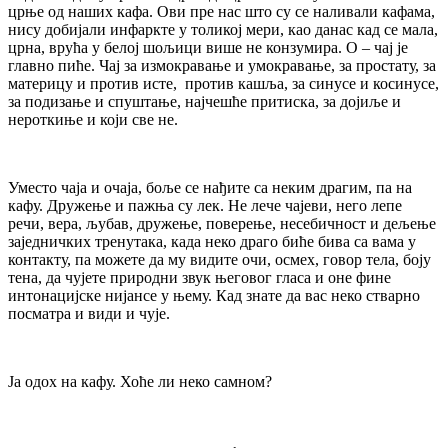
црње од наших кафа. Ови пре нас што су се наливали кафама,
нису добијали инфаркте у толикој мери, као данас кад се мала,
црна, врућа у белој шољици више не конзумира. О – чај је
главно пиће. Чај за измокравање и умокравање, за простату, за
материцу и против исте, против кашља, за синусе и косинусе,
за подизање и спуштање, најчешће притиска, за дојиље и
нероткиње и који све не.
Уместо чаја и очаја, боље се нађите са неким драгим, па на
кафу. Дружење и пажња су лек. Не лече чајеви, него лепе
речи, вера, љубав, дружење, поверење, несебичност и дељење
заједничких тренутака, када неко драго биће бива са вама у
контакту, па можете да му видите очи, осмех, говор тела, боју
тена, да чујете природни звук његовог гласа и оне фине
интонацијске нијaнсе у њему. Кад знате да вас неко стварно
посматра и види и чује.
Ја одох на кафу. Хоће ли неко самном?