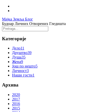
Мајка Земља Блог
Будоар Личних Отворених Гледишта
Категорије
Дело
11
Друштво
39
Душа
35
Жена
9
Још по нешто
5
Личност
3
Наши гости
1
Архива
2020
2017
2016
2015