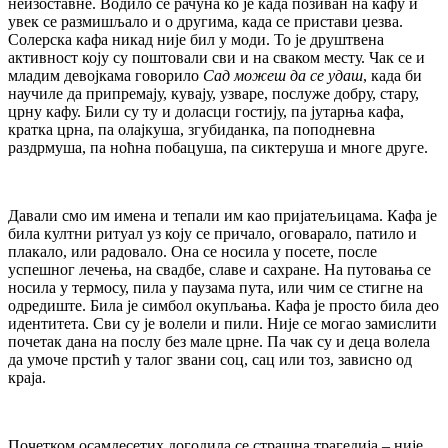
неизоставне. Водило се рачуна ко је када позиван на кафу и
увек се размишљало и о другима, када се пристави џезва.
Солерска кафа никад није бил у моди. То је друштвена
активност коју су поштовали сви и на сваком месту. Чак се и
младим девојкама говорило
Сад можеш да се удаш
, када би
научиле да припремају, кувају, узваре, послуже добру, стару,
црну кафу. Били су ту и доласци гостију, па јутарња кафа,
кратка црна, па олајкуша, згубиданка, па поподневна
раздрмуша, па ноћна побацуша, па сиктеруша и многе друге.
Давали смо им имена и тепали им као пријатељицама. Кафа је
била култни ритуал уз коју се причало, оговарало, патило и
плакало, или радовало. Она се носила у посете, после
успешног лечења, на свадбе, славе и сахране. На путовања се
носила у термосу, пила у паузама пута, или чим се стигне на
одредиште. Била је симбол окупљања. Кафа је просто била део
идентитета. Сви су је волели и пили. Није се могао замислити
почетак дана на послу без мале црне. Па чак су и деца волела
да умоче прстић у талог звани соц, сац или тоз, зависно од
краја.
Почетком осамдесетих догодила се страшна трагедија – није