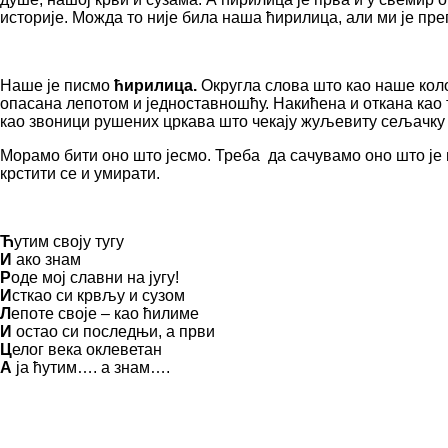
историје. Можда то није била наша ћирилица, али ми је пр
Наше је писмо
ћирилица.
Округла слова што као наше коло 
опасана лепотом и једноставношћу. Накићена и откана као 
као звоници рушених цркава што чекају жуљевиту сељачку р
Морамо бити оно што јесмо. Треба да сачувамо оно што је н
крстити се и умирати.
Ћ
утим своју тугу
И
ако знам
Р
оде мој славни на југу!
И
сткао си крвљу и сузом
Л
епоте своје – као ћилиме
И
остао си последњи, а први
Ц
елог века оклеветан
А
ја ћутим…. а знам….