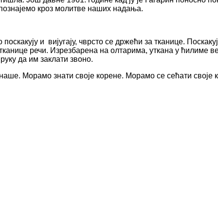
епознајемо кроз молитве наших надања.
поскакују и вијугају, чврсто се држећи за тканице. Поскаку
тканице речи. Изрезбарена на олтарима, уткана у ћилиме ве
уку да им заклати звоно.
аше. Морамо знати своје корене. Морамо се сећати своје ко