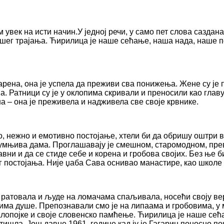
увек на исти начин.У једној речи, у само пет слова саздан
ашег трајања. Ћирилица је наше сећање, наша нада, наше 
рена, она је успела да преживи сва понижења. Жене су је п
. Ратници су је у оклопима скривали и преносили као глав
на – она је преживела и надживела све своје крвнике.
ло, нежно и емотивно постојање, хтели би да обришу оштри в
а сумњива дама. Проглашавају је смешном, старомодном, пре
авни и да се стиде себе и корена и гробова својих. Без ње 
 постојања. Није џаба Сава оснивао манастире, као школе 
е ратовала и људе на ломачама спаљивала, носећи своју в
лима душе. Препознавали смо је на липаама и гробовима, 
жалопојке и своје словенско памћење. Ћирилица је наше се
отишла. Још давне 1961. године кад ју је Гагарин поносно 