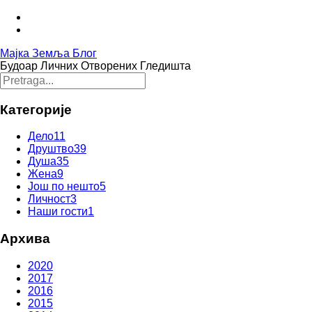
Мајка Земља Блог
Будоар Личних Отворених Гледишта
Категорије
Дело
11
Друштво
39
Душа
35
Жена
9
Још по нешто
5
Личност
3
Наши гости
1
Архива
2020
2017
2016
2015