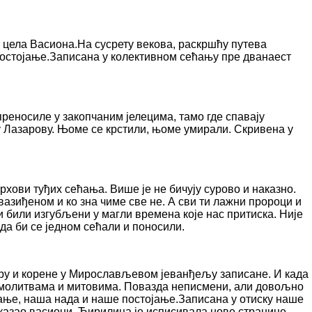
а цела Васиона.На сусрету векова, раскршћу путева
постојање.Записана у колективном сећању пре дванаест
реносиле у закопчаним јелецима, тамо где спавају
у Лазарову. Њоме се крстили, њоме умирали. Скривена у
рхови туђих сећања. Више је не бичују сурово и наказно.
вазиђеном и ко зна чиме све не. А сви ти лажни пророци и
би били изгубљени у магли времена које нас притиска. Није
да би се једном сећали и поносили.
еру и корене у Мирослављевом јеванђељу записане. И када
у молитвама и митовима. Повазда неписмени, али довољно
ћање, наша нада и наше постојање.Записана у отиску наше
показао васиони. Ћирилица је исписивала нове странице