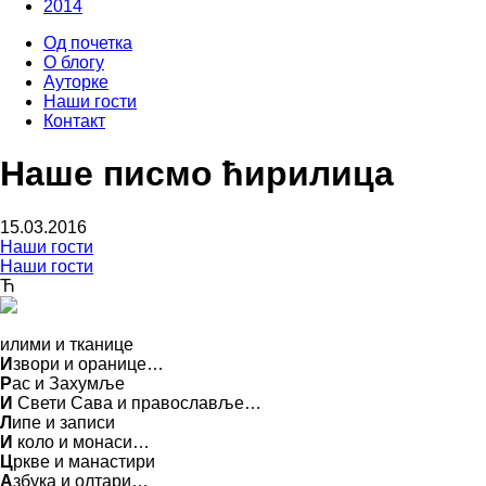
2014
Од почетка
О блогу
Ауторке
Наши гости
Контакт
Наше писмо ћирилица
15.03.2016
Наши гости
Наши гости
Ћ
илими и тканице
И
звори и оранице…
Р
ас и Захумље
И
Свети Сава и православље…
Л
ипе и записи
И
коло и монаси…
Ц
ркве и манастири
А
збука и олтари…