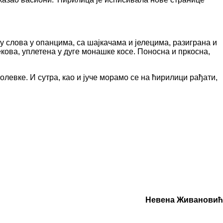
ју слова у опанцима, са шајкачама и јелецима, разиграна и
кова, уплетена у дуге монашке косе. Поносна и пркосна,
левке. И сутра, као и јуче морамо се на ћирилици рађати,
Невена Живановић