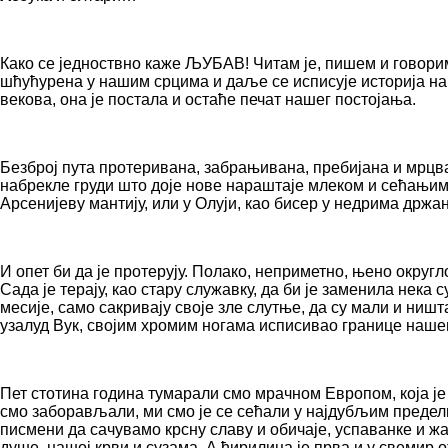
Како се једноствно каже ЉУБАВ! Читам је, пишем и говорим 
шћућурена у нашим срцима и даље се исписује историја н
векова, она је постала и остаће печат нашег постојања.
Безброј пута протеривана, забрањивана, пребијана и мрцва
набрекле груди што доје нове нараштаје млеком и сећањима
Арсенијеву мантију, или у Олуји, као бисер у недрима држа
И опет би да је протерују. Полако, неприметно, њено округ
Сада је терају, као стару служавку, да би је заменила нек
месије, само сакривају своје зле слутње, да су мали и ништ
узалуд Вук, својим хромим ногама исписивао границе нашег
Пет стотина година тумарали смо мрачном Европом, која ј
смо заборављали, ми смо је се сећали у најдубљим преде
писмени да сачувамо крсну славу и обичаје, успаванке и 
душе, нашој крви и сузама. А ћирилица је прва и у свемир 