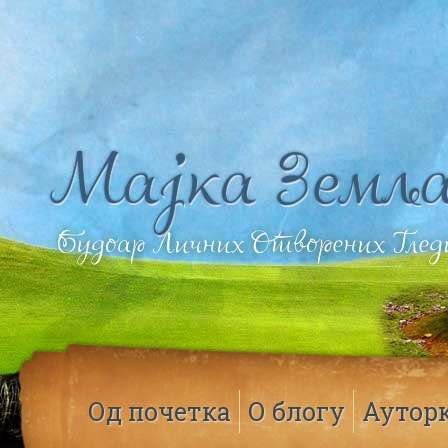
Мајка Земља
Будоар Личних Отворених Гле
Од почетка
О блогу
Аутор