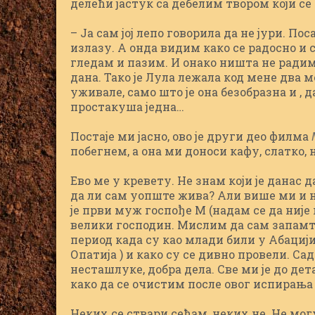
делећи јастук са дебелим твором који се
– Ја сам јој лепо говорила да не јури. Пос
излазу. А онда видим како се радосно и 
гледам и пазим. И онако ништа не радим
дана. Тако је Лула лежала код мене два м
уживале, само што је она безобразна и , д
простакуша једна…
Постаје ми јасно, ово је други део филма
побегнем, а она ми доноси кафу, слатко,
Ево ме у кревету. Не знам који је данас д
да ли сам уопште жива? Али више ми и 
је први муж госпође М (надам се да ниј
велики господин. Мислим да сам запамт
период када су као млади били у Абацији 
Опатија ) и како су се дивно провели. С
несташлуке, добра дела. Све ми је до д
како да се очистим после овог испирања
Неких се ствари сећам, неких не. Не могу