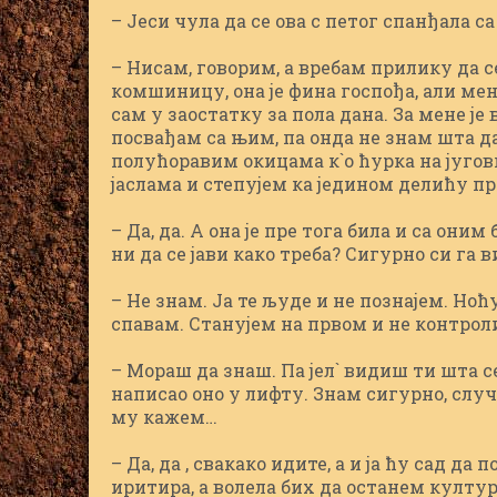
– Јеси чула да се ова с петог спанђала 
– Нисам, говорим, а вребам прилику да 
комшиницу, она је фина госпођа, али мен
сам у заостатку за пола дана. За мене је
посвађам са њим, па онда не знам шта д
полућоравим окицама к`о ћурка на југо
јаслама и степујем ка једином делићу п
– Да, да. А она је пре тога била и са они
ни да се јави како треба? Сигурно си га 
– Не знам. Ја те људе и не познајем. Но
спавам. Станујем на првом и не контро
– Мораш да знаш. Па јел` видиш ти шта се
написао оно у лифту. Знам сигурно, случ
му кажем…
– Да, да , свакако идите, а и ја ћу сад д
иритира, а волела бих да останем култу