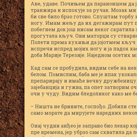
Аве, удаве. Почињем да параноишем да ј
транжира и испохује за ручак. Мозак ми 
би све било брзо готово. Спуштам торбу н
ногу. Имам жељу да их дегажирам пут пр
побегнем док још нисам неког скратила з
прогутала кључ. Ови маторци су стварно
Полети према кухињи да јојотмем кључ и
испречи испред мојих ногу и ја падох ка
доба Марије Терезије. Наједном осетих ми
Кад сам се пробудила, видим себе на нек
белом. Помислим, баба ме је ипак укокала.
препарирају и имаће вечну дружбеницу.
зајебанција и гужва, па опет затворим 
очи у чуду. Видим бледоликог како ме бе
– Ништа не брините, госпођо. Добили сте
само морате да мирујете наредних некол
Онај чудни анђео је заправо био лекар ко
пре времена, јер убрзо сам схватила да 