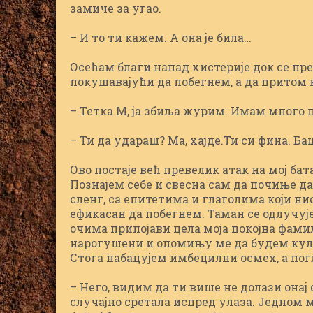
замиче за угао.
– И то ти кажем. А она је била…
Осећам благи напад хистерије док се пре
покушaвајући да побегнем, а да притом
– Тетка М, ja збиља журим. Имам много 
– Ти да удараш? Ма, хајде.Ти си фина. Ба
Ово постаје већ превелик атак на мој ба
Познајем себе и свесна сам да почиње д
сленг, са епитетима и глаголима који н
ефикасан да побегнем. Таман се одлучуј
очима припојави цела моја покојна фамил
нарогушени и опомињу ме да будем култ
Стога набацујем имбецилни осмех, а пог
– Него, видим да ти више не долази онај 
случајно сретала испред улаза. Једном 