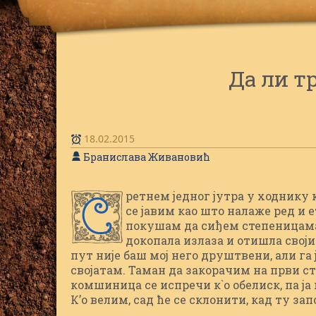
Да ли т
18.02.2015
Бранислава Живановић
ретнем једног јутра у ходнику
С
се јавим као што налаже ред и 
покушам да сиђем степеницама
докопала излаза и отишла сво
пут није баш мој него друштвени, али га
својатам. Таман да закорачим на први ст
комшиница се испречи к`о обелиск, па ја 
К’о велим, сад ће се склонити, кад ту зап