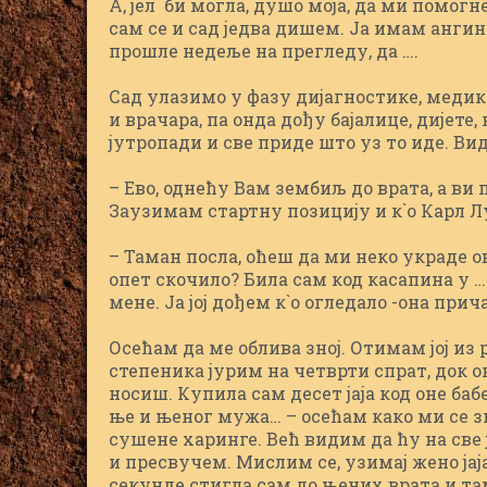
А, јел` би могла, душо моја, да ми помо
сам се и сад једва дишем. Ја имам ангин
прошле недеље на прегледу, да ….
Сад улазимо у фазу дијагностике, медика
и врачара, па онда дођу бајалице, дијете,
јутропади и све приде што уз то иде. Ви
– Ево, однећу Вам зембиљ до врата, а ви 
Заузимам стартну позицију и к`о Карл Л
– Таман посла, оћеш да ми неко украде о
опет скочило? Била сам код касапина у ….
мене. Ја јој дођем к`о огледало -она прич
Осећам да ме облива зној. Отимам јој из 
степеника јурим на четврти спрат, док о
носиш. Купила сам десет јаја код оне баб
ње и њеног мужа… – осећам како ми се зн
сушене харинге. Већ видим да ћу на све 
и пресвучем. Мислим се, узимај жено јај
секунде стигла сам до њених врата и та