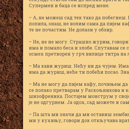
Супермен и баца се испред мене.
– А, не можеш сад тек тако да побегнеш
попила, знаш, не волим сама да пијем каф
те не почастим. Не долази у обзир.
– Не, не не могу. Страшно журим, говор
има и помало беса и злобе. Спутавам се 
осмех претворен у грч вилице титра на 
– Ма кави журиш. Нећу ни да чујем. Има 
има да журиш, неће ти побећи посао. Зна
– Ма не могу да пијем кафу, почињем да 
се полако претварам у Раскољникова и 
шизофреника. Постајем монструм у својо
је не одгурнем. Ја одох, сад можете и сам
– Па шта ми значи да ми оставиш зембиљ
ми у кухињу, говори док откључава врата